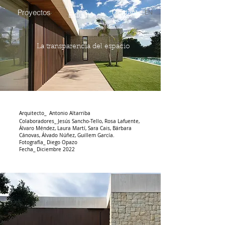
Proyectos
Contacto
EN
Estudio
La transparencia del espacio
Arquitecto_ Antonio Altarriba
Colaboradores_
Jesús Sancho-Tello, Rosa Lafuente,
Álvaro Méndez, Laura Martí, Sara Cais, Bárbara
Cánovas, Álvado Núñez, Guillem García.
Fotografía_ Diego Opazo
Fecha_ Diciembre 2022