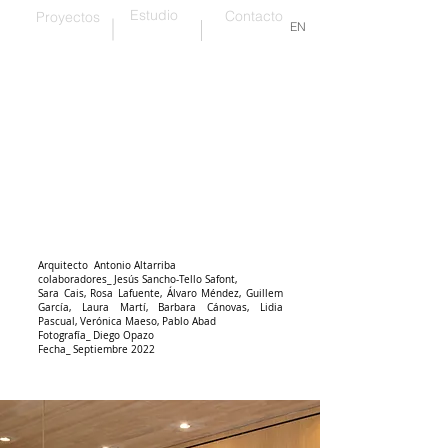
Estudio
Contacto
Proyectos
EN
Madera y calidez
Arquitecto Antonio Altarriba
colaboradores_ Jesús Sancho-Tello Safont,
Sara Cais,
R
osa Lafuente, Álvaro Méndez, Guillem
García, Laura Martí, Barbara Cánovas, Lidia
Pascual, Verónica Maeso, Pablo Abad
Fotografía_ Diego Opazo
Fecha_ Septiembre 2022