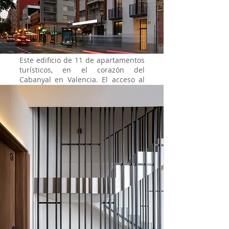
Este edificio de 11 de apartamentos
turísticos, en el corazón del
Cabanyal en Valencia. El acceso al
edificio se efectúa a través de un
zaguán iluminado por un patio de
luces que es el núcleo central del
edificio, y que actúa como elemento
distribuidor de los diferentes
apartamentos. El concepto
distribuidor de los apartamentos es
a través de un volumen central de
madera que acoge todas las
funciones estáticas de una vivienda,
cocina, baño, cabezal de la cama y
armarios roperos, dejando fluir el
espacio alrededor del mismo.