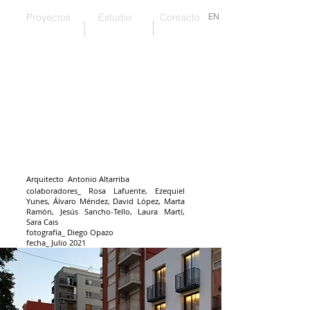
Proyectos
Estudio
Contacto
EN
La integración en el entorno
Arquitecto Antonio Altarriba
colaboradores_
Rosa Lafuente, Ezequiel
Yunes, Álvaro Méndez, David López, Marta
Ramón, Jesús Sancho-Tello, Laura Martí,
Sara Cais
fotografía_ Diego Opazo
fecha_ Julio 2021