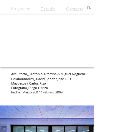
EN
Proyectos
Estudio
Contacto
El patio como extensión del
espacio interior
Arquitecto_ Antonio Altarriba & Miguel Noguera
Colaboradores_
David López / Jose Luis
Mazuecos / Carlos Rizo
Fotografía_Diego Opazo
Fecha_ Marzo 2007 / Febrero 2009