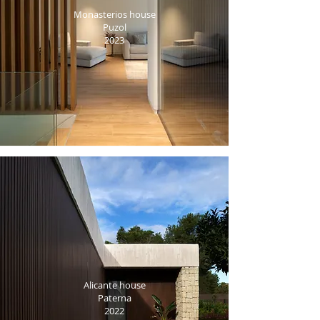
Monasterios house
Puzol
2023
Alicante house
Paterna
2022